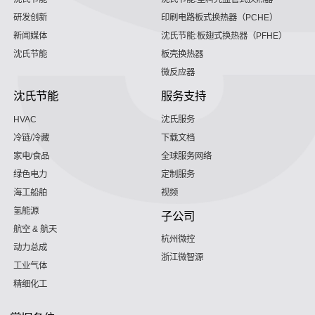
研发创新
印刷电路板式换热器（PCHE）
新闻媒体
沈氏节能:板翅式换热器（PFHE）
沈氏节能
板壳换热器
微反应器
沈氏节能
服务支持
HVAC
沈氏服务
冷链/冷藏
下载文档
家电/食品
全球服务网络
绿色电力
定制服务
海工船舶
视频
氢能源
子公司
航空 & 航天
杭州微控
动力总成
浙江微智源
工业气体
精细化工