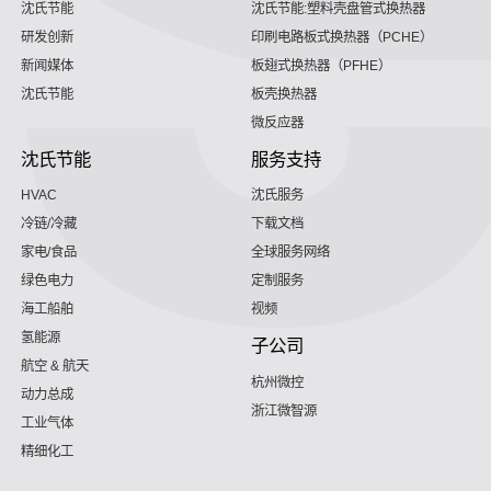
沈氏节能
沈氏节能:塑料壳盘管式换热器
研发创新
印刷电路板式换热器（PCHE）
新闻媒体
板翅式换热器（PFHE）
沈氏节能
板壳换热器
微反应器
沈氏节能
服务支持
HVAC
沈氏服务
冷链/冷藏
下载文档
家电/食品
全球服务网络
绿色电力
定制服务
海工船舶
视频
氢能源
子公司
航空 & 航天
杭州微控
动力总成
浙江微智源
工业气体
精细化工