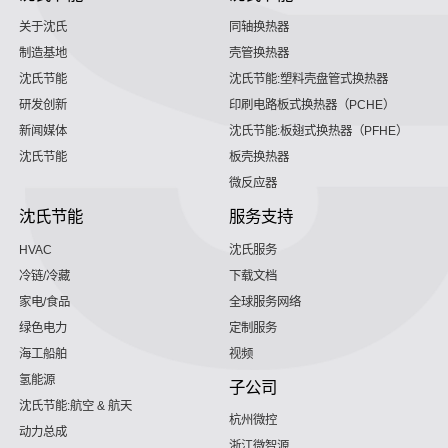
关于沈氏
同轴换热器
制造基地
壳管换热器
沈氏节能
沈氏节能:塑料壳盘管式换热器
研发创新
印刷电路板式换热器（PCHE）
新闻媒体
沈氏节能:板翅式换热器（PFHE）
沈氏节能
板壳换热器
微反应器
沈氏节能
服务支持
HVAC
沈氏服务
冷链/冷藏
下载文档
家电/食品
全球服务网络
绿色电力
定制服务
海工船舶
视频
氢能源
子公司
沈氏节能:航空 & 航天
杭州微控
动力总成
浙江微智源